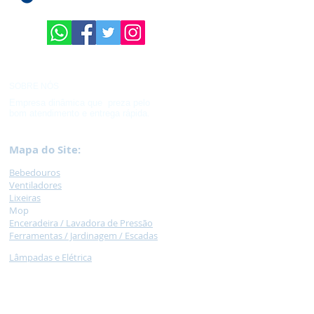
SOBRE NÓS
Empresa dinâmica que preza pelo
bom atendimento e entrega rápida.
Mapa do Site:
Bebedouros
Ventilad
ores
Lixeir
as
M
op
Encera
deira /
Lavadora de Pressão
Ferramentas / Jardinagem /
Escadas
Lâmpadas e Elétrica
Hidráulica
Caixas
Plásticas
Palet
e
Car
rinhos