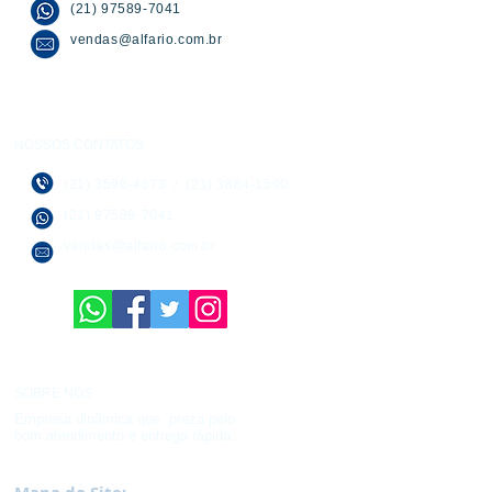
(21) 97589-7041
vendas@alfario.com.br
NOSSOS CONTATOS
(21) 3596-4673
/
(21) 3884-1590
(21) 97589-7041
vendas@alfario.com.br
SOBRE NÓS
Empresa dinâmica que preza pelo
bom atendimento e entrega rápida.