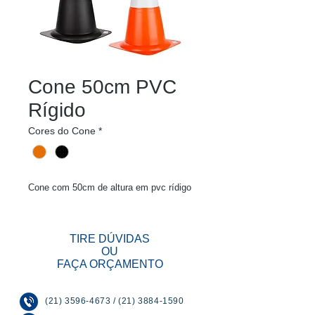
Cone 50cm PVC
Rígido
Cores do Cone
*
Cone com 50cm de altura em pvc rídigo
TIRE DÚVIDAS
OU
FAÇA ORÇAMENTO
(21) 3596-4673
/
(21) 3884-1590