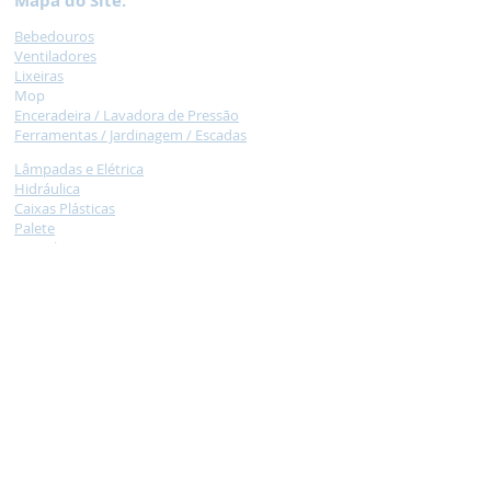
Mapa do Site:
Bebedouros
Ventilad
ores
Lixeir
as
M
op
Encera
deira /
Lavadora de Pressão
Ferramentas / Jardinagem /
Escadas
Lâmpadas e Elétrica
Hidráulica
Caixas
Plásticas
Palet
e
Car
rinhos
Necessidade
s Especiais
Balança /
Moedor de carne / Liquidificador
Armários de Aço e Arquivos de Aço
Tatame
Colcho
nete
Claviculário, Cadeados
Jogos
NOSSA EQUIPE
Formada por pessoas atenciosas e