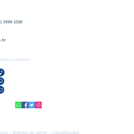
1) 3884-1590
.br
OSSOS CONTATOS
(21) 3596-4673 / (21) 3884-1590
(21) 97589-7041
vendas@alfario.com.br
ança /
Moedor de carne / Liquidificador