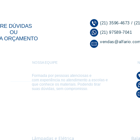
(21) 3596-4673 / (2
IRE DÚVIDAS
OU
(21) 97589-7041
A ORÇAMENTO
vendas@alfario.com
NOSSA EQUIPE
N
Formada por pessoas atenciosas e
com experiência no atendimento a escolas e
que conhece os materiais. Podendo tirar
suas dúvidas, sem compromisso.
Lâmpadas e Elétrica
Bal