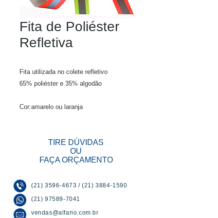
Fita de Poliéster
Refletiva
Fita utilizada no colete refletivo
65% poliéster e 35% algodão
Cor:
amarelo ou laranja
TIRE DÚVIDAS
OU
FAÇA ORÇAMENTO
(21) 3596-4673
/
(21) 3884-1590
(21) 97589-7041
vendas@alfario.com.br