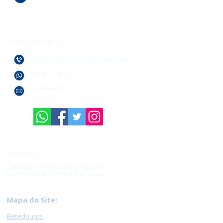
NOSSOS CONTATOS
(21) 3596-4673
/
(21) 3884-1590
(21) 97589-7041
vendas@alfario.com.br
SOBRE NÓS
Empresa dinâmica que preza pelo
bom atendimento e entrega rápida.
Mapa do Site:
Bebedouros