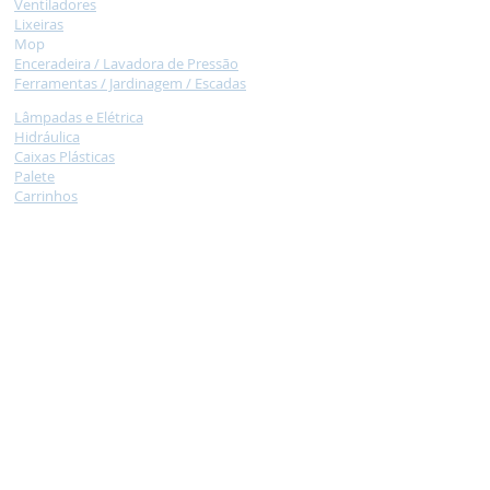
Ventilad
ores
Lixeir
as
M
op
Encera
deira /
Lavadora de Pressão
Ferramentas / Jardinagem /
Escadas
Lâmpadas e Elétrica
Hidráulica
Caixas
Plásticas
Palet
e
Car
rinhos
Necessidade
s Especiais
Balança /
Moedor de carne / Liquidificador
Armários de Aço e Arquivos de Aço
Tatame
Colcho
nete
Claviculário, Cadeados
Jogos
NOSSA EQUIPE
Formada por pessoas atenciosas e
com experiência no atendimento a escolas e
que conhece os materiais. Podendo tirar suas
dúvidas, sem compromisso.