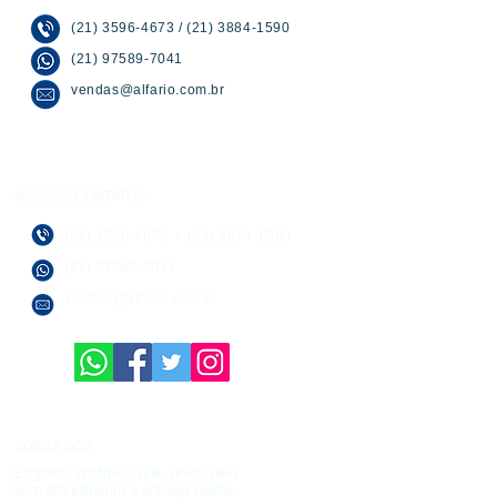
(21) 3596-4673
/
(21) 3884-1590
(21) 97589-7041
vendas@alfario.com.br
NOSSOS CONTATOS
(21) 3596-4673
/
(21) 3884-1590
(21) 97589-7041
vendas@alfario.com.br
SOBRE NÓS
Empresa dinâmica que preza pelo
bom atendimento e entrega rápida.