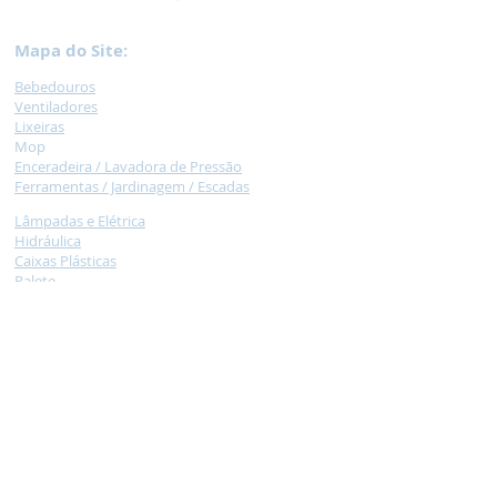
Mapa do Site:
Bebedouros
Ventilad
ores
Lixeir
as
M
op
Encera
deira /
Lavadora de Pressão
Ferramentas / Jardinagem /
Escadas
Lâmpadas e Elétrica
Hidráulica
Caixas
Plásticas
Palet
e
Car
rinhos
Necessidade
s Especiais
Balança /
Moedor de carne / Liquidificador
Armários de Aço e Arquivos de Aço
Tatame
Colcho
nete
Claviculário, Cadeados
Jogos