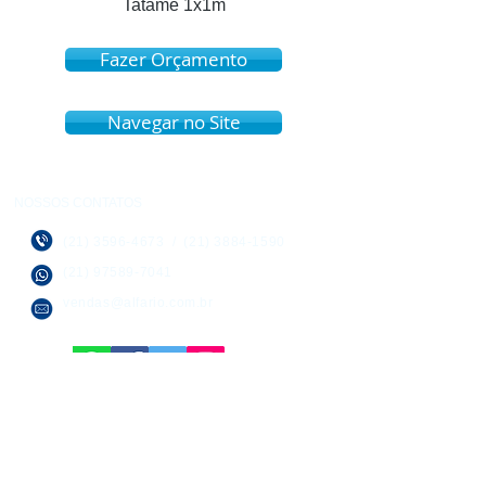
Tatame 1x1m
Fazer Orçamento
Navegar no Site
NOSSOS CONTATOS
(21) 3596-4673
/
(21) 3884-1590
(21) 97589-7041
vendas@alfario.com.br
SOBRE NÓS
Empresa dinâmica que preza pelo