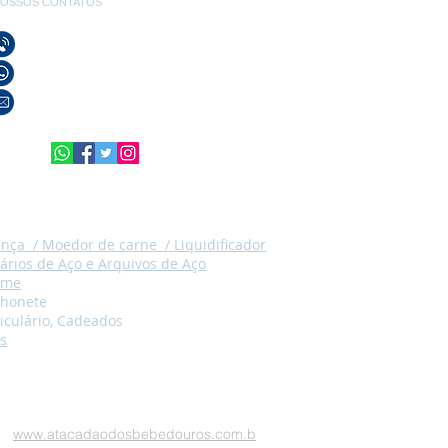
OSSOS CONTATOS
(21) 3596-4673 / (21) 3884-1590
(21) 97589-7041
vendas@alfario.com.br
ança /
Moedor de carne / Liquidificador
ários de Aço e Arquivos de Aço
ame
cho
nete
iculário, Cadeados
s
www.atacadaodosbebedouros.com.b