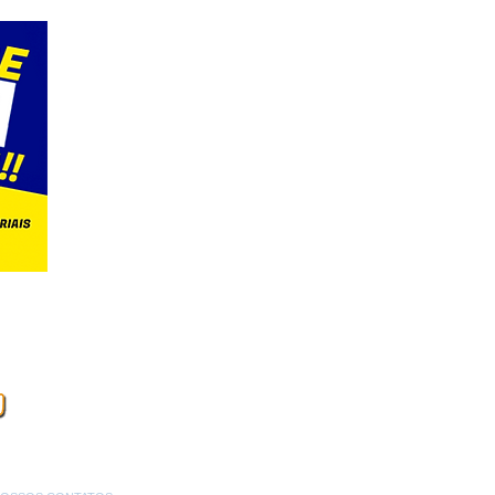
 50 litros bebedouro industrial rio de janeiro bebedouros para