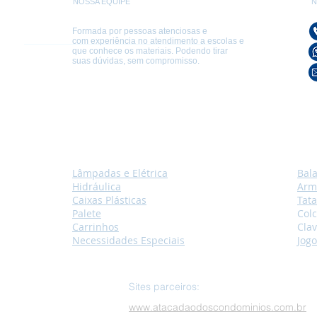
NOSSA EQUIPE
N
Formada por pessoas atenciosas e
com experiência no atendimento a escolas e
que conhece os materiais. Podendo tirar
suas dúvidas, sem compromisso.
Lâmpadas e Elétrica
Bal
Hidráulica
Arm
Caixas
Plásticas
Tat
Palet
e
Col
Car
rinhos
Clav
Necessidade
s Especiais
Jogo
Sites parceiros:
www.atacadaodoscondominios.com.br