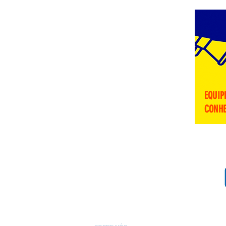
EQUIP
CONHE
gua garrafão com galão bebedouro de água de mesa bebedouro de coluna 110v 220v bebedouro pressão karina frisbel ibbl bebedouro de coluna e industrial ibbl bebedou
ros loja de bebedouro rio de janeiro