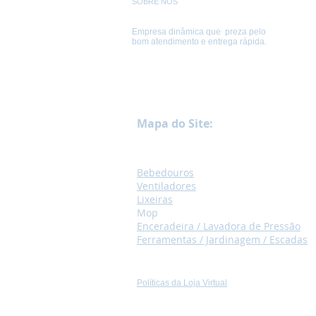
SOBRE NÓS
Empresa dinâmica que preza pelo
bom atendimento e entrega rápida.
Mapa do Site:
Bebedouros
Ventilad
ores
Lixeir
as
M
op
Encera
deira /
Lavadora de Pressão
Ferramentas / Jardinagem /
Escadas
Políticas da Loja Virtual