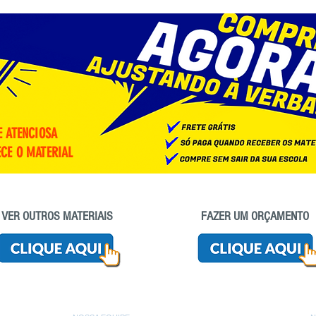
E ATENCIOSA
CE O MATERIAL
VER OUTROS MATERIAIS
FAZER UM ORÇAMENTO
ro de coluna e industrial karina bebedouro frisbel 25 litros bebedouro frisbel 50 litros bebedouro ibbl de mesa bebedouro ibbl industrial bebedouro industrial de