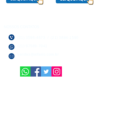
NOSSOS CONTATOS
(21) 3596-4673
/
(21) 3884-1590
(21) 97589-7041
vendas@alfario.com.br
SOBRE NÓS
Empresa dinâmica que preza pelo
bom atendimento e entrega rápida.
Mapa do Site:
Bebedouros