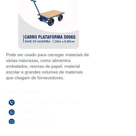
Pode ser usado para carregar materiais de
várias naturezas, como alimentos
embalados, resmas de papel, material
escolar e grandes volumes de materiais
que chegam de fornecedores.
NOSSOS CONTATOS
(21) 3596-4673
/
(21) 3884-1590
(21) 97589-7041
vendas@alfario.com.br