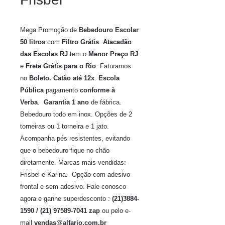
Mega Promoção de
Bebedouro Escolar
50 litros
com
Filtro Grátis
.
Atacadão
das Escolas RJ
tem o
Menor Preço RJ
e
Frete Grátis para o Rio
. Faturamos
no
Boleto. Catão até 12x
.
Escola
Pública
pagamento
conforme à
Verba
.
Garantia 1 ano
de fábrica.
Bebedouro todo em inox. Opções de 2
torneiras ou 1 torneira e 1 jato.
Acompanha pés resistentes, evitando
que o bebedouro fique no chão
diretamente. Marcas mais vendidas:
Frisbel e Karina. Opção com adesivo
frontal e sem adesivo. Fale conosco
agora e ganhe superdesconto :
(21)3884-
1590 / (21) 97589-7041 zap
ou pelo e-
mail
vendas@alfario.com.br