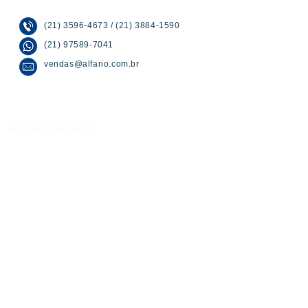
(21) 3596-4673
/
(21) 3884-1590
(21) 97589-7041
vendas@alfario.com.br
NOSSOS CONTATOS
(21) 3596-4673
/
(21) 3884-1590
(21) 97589-7041
vendas@alfario.com.br
SOBRE NÓS
Empresa dinâmica que preza pelo