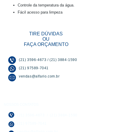
Controle da temperatura da água.
Fácil acesso para limpeza
TIRE DÚVIDAS
OU
FAÇA ORÇAMENTO
(21) 3596-4673
/
(21) 3884-1590
(21) 97589-7041
vendas@alfario.com.br
NOSSOS CONTATOS
(21) 3596-4673
/
(21) 3884-1590
(21) 97589-7041
vendas@alfario.com.br