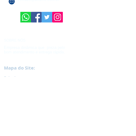
SOBRE NÓS
Empresa dinâmica que preza pelo
bom atendimento e entrega rápida.
Mapa do Site:
Bebedouros
Ventilad
ores
Lixeir
as
M
op
Encera
deira /
Lavadora de Pressão
Ferramentas / Jardinagem /
Escadas
Lâmpadas e Elétrica
Hidráulica
Caixas
Plásticas
Palet
e