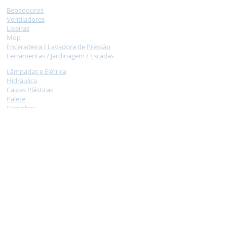
Bebedouros
Ventilad
ores
Lixeir
as
M
op
Encera
deira /
Lavadora de Pressão
Ferramentas / Jardinagem /
Escadas
Lâmpadas e Elétrica
Hidráulica
Caixas
Plásticas
Palet
e
Car
rinhos
Necessidade
s Especiais
Balança /
Moedor de carne / Liquidificador
Armários de Aço e Arquivos de Aço
Tatame
Colcho
nete
Claviculário, Cadeados
Jogos
NOSSA EQUIPE
Formada por pessoas atenciosas e