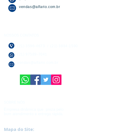
vendas@alfario.com.br
NOSSOS CONTATOS
(21) 3596-4673
/
(21) 3884-1590
(21) 97589-7041
vendas@alfario.com.br
SOBRE NÓS
Empresa dinâmica que preza pelo
bom atendimento e entrega rápida.
Mapa do Site: