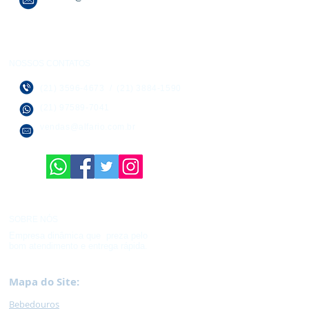
NOSSOS CONTATOS
(21) 3596-4673
/
(21) 3884-1590
(21) 97589-7041
vendas@alfario.com.br
SOBRE NÓS
Empresa dinâmica que preza pelo
bom atendimento e entrega rápida.
Mapa do Site:
Bebedouros