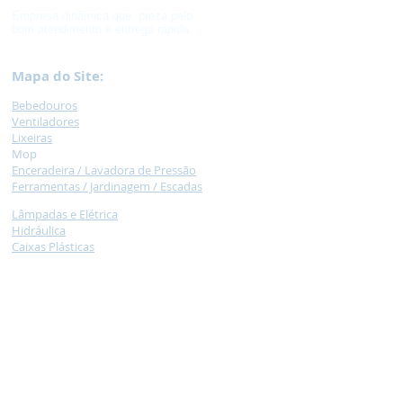
Empresa dinâmica que preza pelo
bom atendimento e entrega rápida.
Mapa do Site:
Bebedouros
Ventilad
ores
Lixeir
as
M
op
Encera
deira /
Lavadora de Pressão
Ferramentas / Jardinagem /
Escadas
Lâmpadas e Elétrica
Hidráulica
Caixas
Plásticas
Palet
e
Car
rinhos
Necessidade
s Especiais
Balança /
Moedor de carne / Liquidificador
Armários de Aço e Arquivos de Aço
Tatame
Colcho
nete
Claviculário, Cadeados