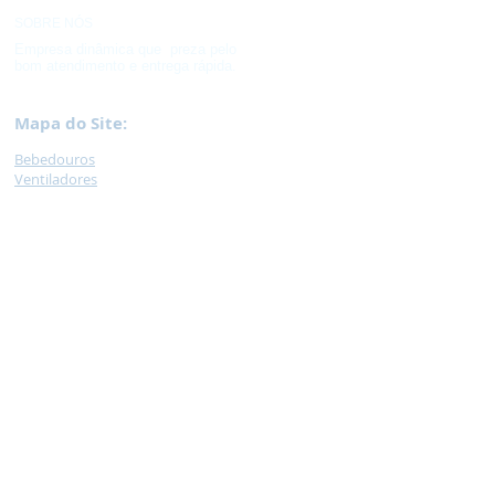
SOBRE NÓS
Empresa dinâmica que preza pelo
bom atendimento e entrega rápida.
Mapa do Site:
Bebedouros
Ventilad
ores
Lixeir
as
M
op
Encera
deira /
Lavadora de Pressão
Ferramentas / Jardinagem /
Escadas
Lâmpadas e Elétrica
Hidráulica
Caixas
Plásticas
Palet
e
Car
rinhos
Necessidade
s Especiais
Balança /
Moedor de carne / Liquidificador
Armários de Aço e Arquivos de Aço
Tatame
Colcho
nete