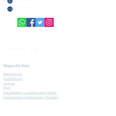
(21) 97589-7041
vendas@alfario.com.br
SOBRE NÓS
Empresa dinâmica que preza pelo
bom atendimento e entrega rápida.
Mapa do Site:
Bebedouros
Ventilad
ores
Lixeir
as
M
op
Encera
deira /
Lavadora de Pressão
Ferramentas / Jardinagem /
Escadas
Lâmpadas e Elétrica
Hidráulica
Caixas
Plásticas