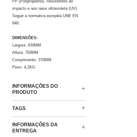
PP (Polipropileno). Resistentes ao
impacto e aos raios ultravioleta (UV).
Segue a normativa européia UNE EN
840.
DIMENSÕES:
Largura: 430MM
Altura: 750MM
Comprimento: 370MM
Peso: 4,2KG
INFORMAÇÕES DO
PRODUTO
DETALHES:
TAGS
PAPELEIRA 50 LITROS
. Fabricada sob o mais alto padrão
Comprar Lixeira de Calçada Lixeira
de qualidade. Material PEAD
INFORMAÇÕES DA
abertura frontal Lixeira boca de
(Polietileno de Alta Densidade) ou PP
ENTREGA
lobo Lixeira calçada lixeira externa
(Polipropileno). Resistentes ao