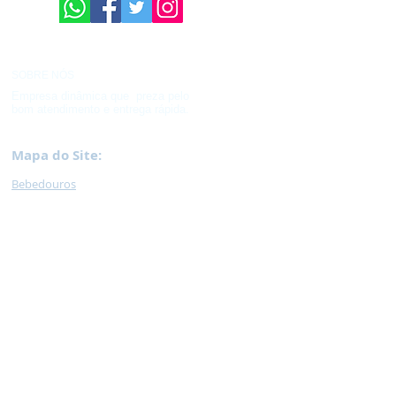
SOBRE NÓS
Empresa dinâmica que preza pelo
bom atendimento e entrega rápida.
Mapa do Site:
Bebedouros
Ventilad
ores
Lixeir
as
M
op
Encera
deira /
Lavadora de Pressão
Ferramentas / Jardinagem /
Escadas
Lâmpadas e Elétrica
Hidráulica
Caixas
Plásticas
Palet
e
Car
rinhos
Necessidade
s Especiais