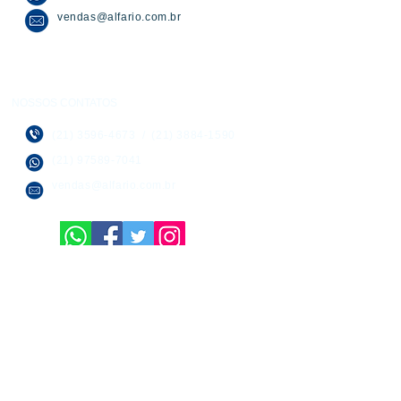
vendas@alfario.com.br
NOSSOS CONTATOS
(21) 3596-4673
/
(21) 3884-1590
(21) 97589-7041
vendas@alfario.com.br
SOBRE NÓS
Empresa dinâmica que preza pelo
bom atendimento e entrega rápida.
Mapa do Site: