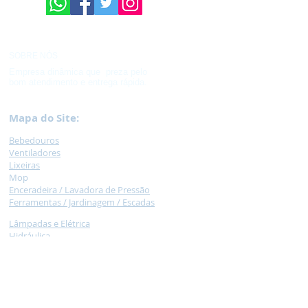
SOBRE NÓS
Empresa dinâmica que preza pelo
bom atendimento e entrega rápida.
Mapa do Site:
Bebedouros
Ventilad
ores
Lixeir
as
M
op
Encera
deira /
Lavadora de Pressão
Ferramentas / Jardinagem /
Escadas
Lâmpadas e Elétrica
Hidráulica
Caixas
Plásticas
Palet
e
Car
rinhos
Necessidade
s Especiais
Balança /
Moedor de carne / Liquidificador